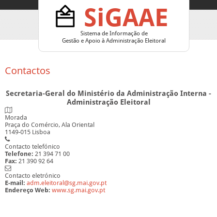
SiGAAE
Sistema de Informação de
Gestão e Apoio à Administração Eleitoral
Contactos
​​​ ​
Secretaria-Geral do Ministério da Administração Intern​a -
Administração Eleitoral
Morada
Praça do Comércio, Ala Oriental
1149-015 Lisboa
Contacto telefónico
Telefone:
21 394 71 00
Fax:
​21 390 92 64
Contacto eletrónico
E-mail:
​
adm.eleitoral@sg.mai.gov.pt​
Endereço Web:
​​
www.sg.mai.gov.pt​