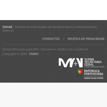
SiGAAE
- Sistema de Informação de Gestão e Apoio à Administração
Eleitoral
CONTACTOS
|
POLÍTICA DE PRIVACIDADE
Portal otimizado para IE9+, Chrome 4+, Firefox 3.5+ e Safari 4+
Copyright © 2026 -
SGMAI