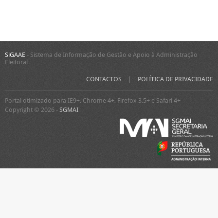
SiGAAE
- Sistema de Informação de Gestão e Apoio à Administração
Eleitoral
CONTACTOS
|
POLÍTICA DE PRIVACIDADE
Portal otimizado para IE9+, Chrome 4+, Firefox 3.5+ e Safari 4+
Copyright © 2026 -
SGMAI